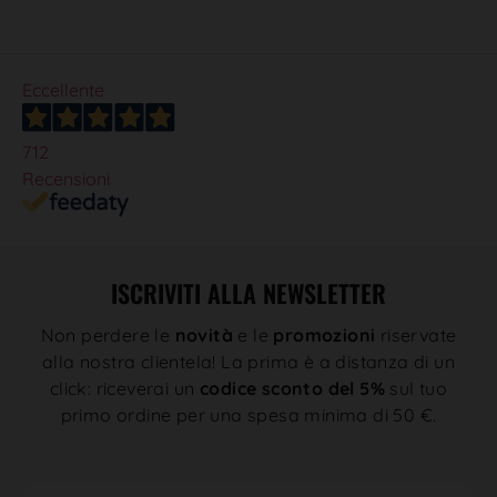
Eccellente
712
Recensioni
ISCRIVITI ALLA NEWSLETTER
Non perdere le
novità
e le
promozioni
riservate
alla nostra clientela! La prima è a distanza di un
click: riceverai un
codice sconto del 5%
sul tuo
primo ordine per una spesa minima di 50 €.
N