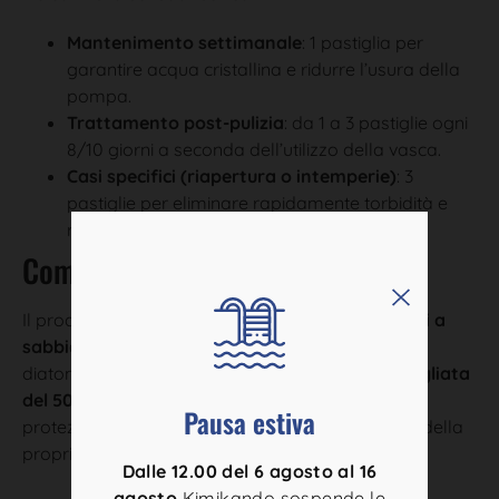
Mantenimento settimanale
: 1 pastiglia per
garantire acqua cristallina e ridurre l’usura della
pompa.
Trattamento post-pulizia
: da 1 a 3 pastiglie ogni
8/10 giorni a seconda dell’utilizzo della vasca.
Casi specifici (riapertura o intemperie)
: 3
pastiglie per eliminare rapidamente torbidità e
residui organici.
Compatibilità con i filtri
Il prodotto è progettato per l’impiego in tutti i
filtri a
sabbia
. In caso di utilizzo con filtri a cartuccia o a
diatomea, è fondamentale
ridurre la dose consigliata
del 50%
. La confezione da
12 unità
assicura una
Pausa estiva
protezione duratura e una gestione semplificata della
propria piscina privata.
Dalle 12.00 del 6 agosto al 16
agosto
Kimikando sospende le