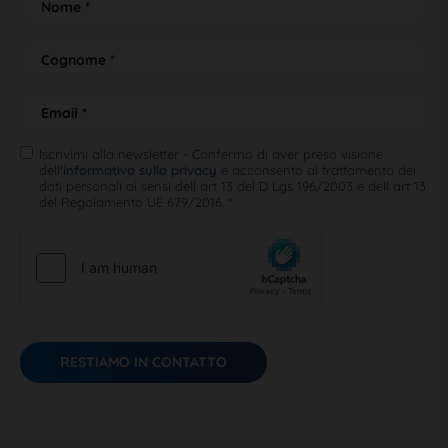
o
N
m
o
e
m
e
e
C
C
E
o
o
g
m
n
g
a
o
A
n
Iscrivimi alla newsletter - Confermo di aver preso visione
i
m
dell'
informativa sulla privacy
e acconsento al trattamento dei
c
o
l
e
dati personali ai sensi dell art 13 del D Lgs 196/2003 e dell art 13
c
m
*
del Regolamento UE 679/2016.
*
e
e
t
*
t
a
z
i
o
n
RESTIAMO IN CONTATTO
e
G
D
P