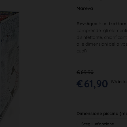
Mareva
Rev-Aqua
è un
trattam
comprende gli elementi 
disinfettante, chiarifican
alle dimensioni della vo
cubi).
€
69,90
€
61,90
IVA incl
Dimensione piscina (me