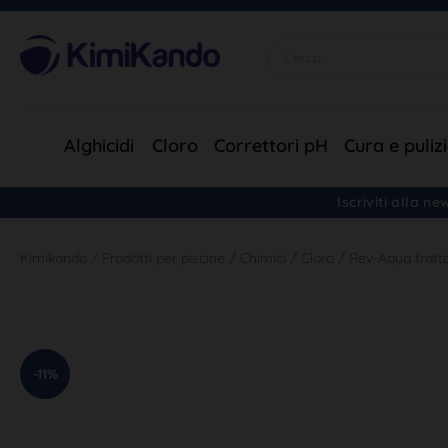
Alghicidi
Cloro
Correttori pH
Cura e puliz
Iscriviti alla n
Kimikando
/
Prodotti per piscine
/
Chimici
/
Cloro
/
Rev-Aqua tratt
-11%