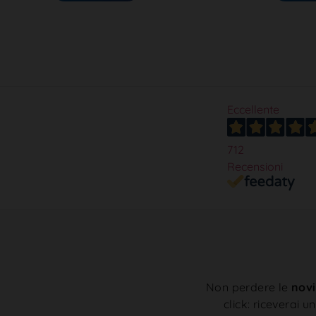
Eccellente
712
Recensioni
Non perdere le
novi
click: riceverai u