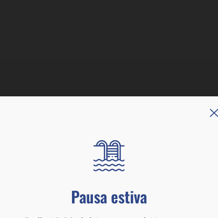
Pausa estiva
osi settimanali già preparate io per tutta la stagione non ho 