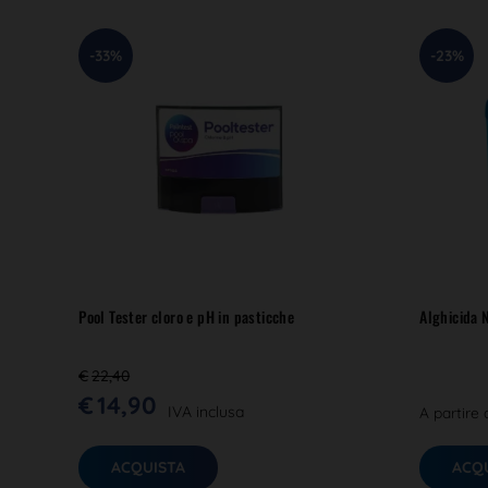
-33%
-23%
Pool Tester cloro e pH in pasticche
Alghicida 
€
22,40
€
14,90
IVA inclusa
A partire 
ACQUISTA
ACQ