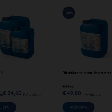
-20%
NS
Filterklean soluzione disincrostant
€
61,90
€
24,60
€
49,80
IVA inclusa
IVA inclusa
da
UISTA
ACQUISTA