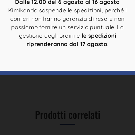
Dalle 12.00 del 6 agosto al 16 agosto
Kimikando sospende le spedizioni, perché i
corrieri non hanno garanzia di resa e non
possiamo fornire un servizio puntuale. La
gestione degli ordini e
le spedizioni
dato da molti installatori
riprenderanno dal 17 agosto
.
Prodotti correlati