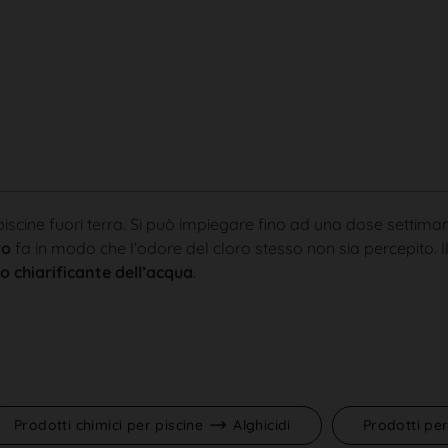
piscine fuori terra. Si può impiegare fino ad una dose setti
ro
fa in modo che l’odore del cloro stesso non sia percepito. 
o chiarificante dell’acqua
.
Prodotti chimici per piscine
Alghicidi
Prodotti per