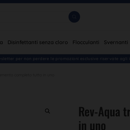
ia
Disinfettanti senza cloro
Flocculanti
Svernanti
ewsletter per non perdere le promozioni esclusive riservate agli is
amento completo tutto in uno
Rev-Aqua t
in uno