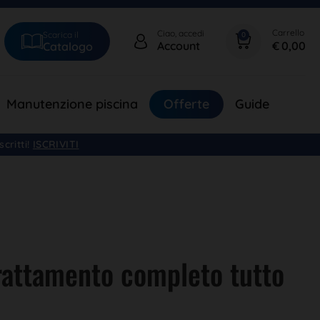
Ciao, accedi
Scarica il
0
€
0,00
Account
Catalogo
Manutenzione piscina
Offerte
Guide
critti!
ISCRIVITI
rattamento completo tutto