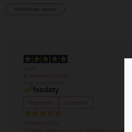
Prodotti per piscine
5,0
/5
2
recensioni prodotto
Tutte le recensioni >
Precedente
Successivo
25 Ottobre 2025
Prodotto ottimo per la cura della piscina con le d