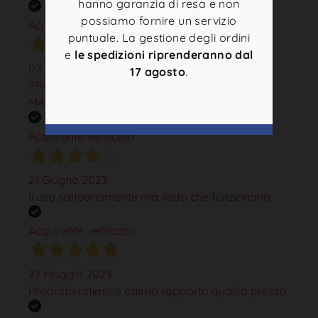
hanno garanzia di resa e non
possiamo fornire un servizio
Acquirente verificato
puntuale. La gestione degli ordini
e
le spedizioni riprenderanno dal
02 Luglio 2024
17 agosto
.
PRODOTTO ECCELLENTE PER IL
MANTENIMENTO DELLA PISCINA
Acquirente verificato
21 Giugno 2023
li uso saltuariamente ma vedo che funzionano
Acquirente verificato
27 Maggio 2023
Prodotto ottimo e ottimo rapporto qualità prezzo