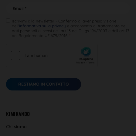
C
E
o
o
g
m
n
g
a
o
A
n
Iscrivimi alla newsletter - Confermo di aver preso visione
i
m
dell'
informativa sulla privacy
e acconsento al trattamento dei
c
o
l
e
dati personali ai sensi dell art 13 del D Lgs 196/2003 e dell art 13
c
m
*
del Regolamento UE 679/2016.
*
e
e
t
*
t
a
z
i
o
n
RESTIAMO IN CONTATTO
e
G
D
P
R
KIMIKANDO
*
Chi siamo