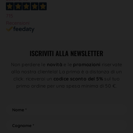
715
Recensioni
ISCRIVITI ALLA NEWSLETTER
Non perdere le
novità
e le
promozioni
riservate
alla nostra clientela! La prima è a distanza di un
click: riceverai un
codice sconto del 5%
sul tuo
primo ordine per una spesa minima di 50 €.
N
o
N
m
o
e
m
e
e
C