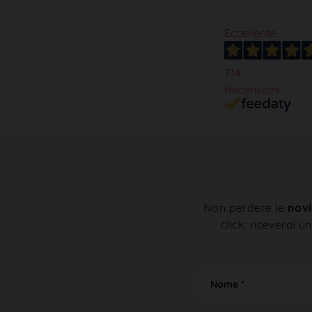
Eccellente
714
Recensioni
Non perdere le
novi
click: riceverai u
N
o
N
m