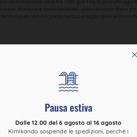
liero raccomandato varia tra i 500 gr e 1 kg di prodotto ogni
la vasca. Mantenere costantemente i valori del cloro libero tra 
enitori puliti, versare prima l’acqua e aggiungere lentament
 per ridurre al minimo la produzione di residui insolubili n
 commercio.
are senza problemi qualsiasi tipo di acqua di reintegro, persi
Pausa estiva
Prodotti per piscine
Prodotti chimici per piscine
Dalle 12.00 del 6 agosto al 16 agosto
Kimikando sospende le spedizioni, perché i