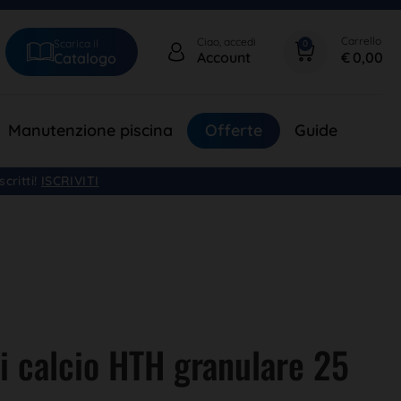
Ciao, accedi
Scarica il
0
€
0,00
Account
Catalogo
Manutenzione piscina
Offerte
Guide
critti!
ISCRIVITI
di calcio HTH granulare 25