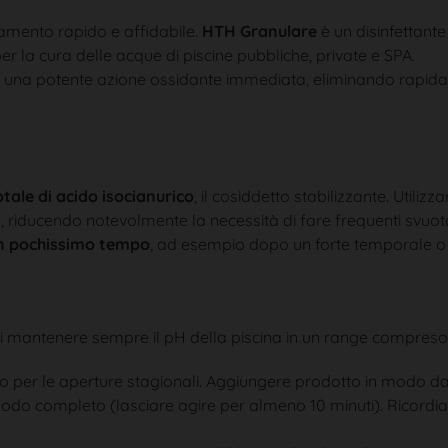
tamento rapido e affidabile.
HTH Granulare
è un disinfettant
er la cura delle acque di piscine pubbliche, private e SPA.
e una potente azione ossidante immediata, eliminando rapida
tale di acido isocianurico
, il cosiddetto stabilizzante. Utili
, riducendo notevolmente la necessità di fare frequenti svuot
o in pochissimo tempo
, ad esempio dopo un forte temporale o i
di mantenere sempre il pH della piscina in un range compreso tra 
a o per le aperture stagionali. Aggiungere prodotto in modo d
 modo completo (lasciare agire per almeno 10 minuti). Ricordi