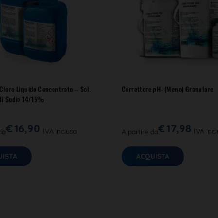
 Cloro Liquido Concentrato – Sol.
Correttore pH- (Meno) Granulare
 di Sodio 14/15%
€
16,90
€
17,98
IVA inclusa
IVA inc
da
A partire da
UISTA
ACQUISTA