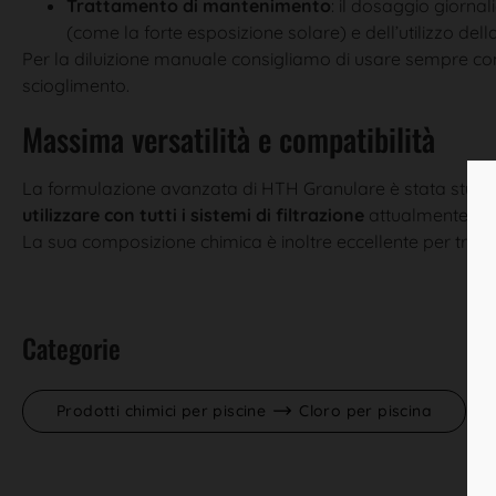
Trattamento di mantenimento
: il dosaggio giorna
(come la forte esposizione solare) e dell’utilizzo del
Per la diluizione manuale consigliamo di usare sempre cont
scioglimento.
Massima versatilità e compatibilità
La formulazione avanzata di HTH Granulare è stata studiata
utilizzare con tutti i sistemi di filtrazione
attualmente in
La sua composizione chimica è inoltre eccellente per tratt
Categorie
Prodotti chimici per piscine
Cloro per piscina