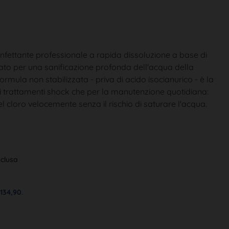
infettante professionale a rapida dissoluzione a base di
udiato per una sanificazione profonda dell'acqua della
formula non stabilizzata - priva di acido isocianurico - è la
 i trattamenti shock che per la manutenzione quotidiana:
i del cloro velocemente senza il rischio di saturare l'acqua.
nclusa
€
134,90
.