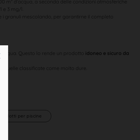
 100 m³ d’acqua, a seconda delle condizioni atmosferiche
1 e 3 mg/l.
e i granuli mescolando, per garantirne il completo
ell’acqua. Questo lo rende un prodotto
idoneo e sicuro da
no quelle classificate come molto dure.
Prodotti per piscine