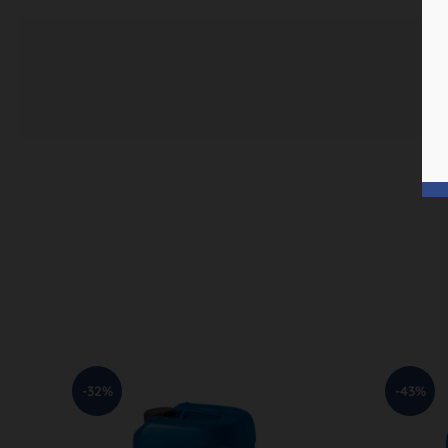
-32%
-43%