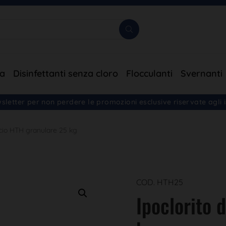
ia
Disinfettanti senza cloro
Flocculanti
Svernanti
ewsletter per non perdere le promozioni esclusive riservate agli is
alcio HTH granulare 25 kg
COD. HTH25
Ipoclorito 