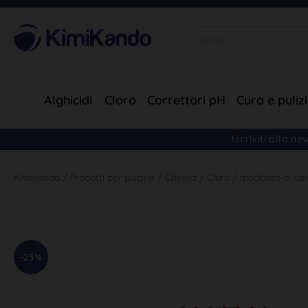
Alghicidi
Cloro
Correttori pH
Cura e puliz
Iscriviti alla n
Kimikando
/
Prodotti per piscine
/
Chimici
/
Cloro
/
Ipoclorito di c
-25%