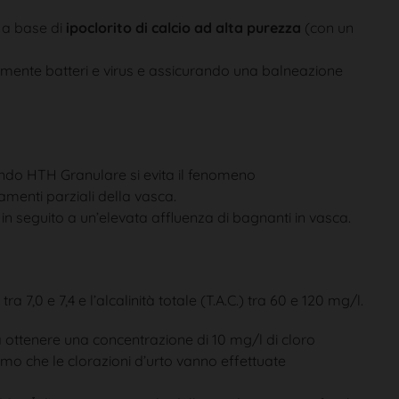
e a base di
ipoclorito di calcio ad alta purezza
(con un
mente batteri e virus e assicurando una balneazione
zzando HTH Granulare si evita il fenomeno
amenti parziali della vasca.
n seguito a un’elevata affluenza di bagnanti in vasca.
7,0 e 7,4 e l’alcalinità totale (T.A.C.) tra 60 e 120 mg/l.
a ottenere una concentrazione di 10 mg/l di cloro
amo che le clorazioni d’urto vanno effettuate