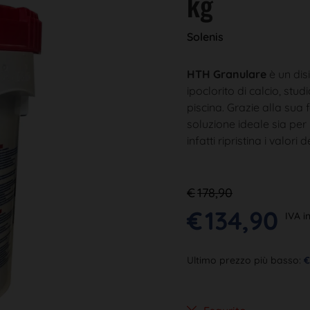
kg
Solenis
HTH Granulare
è un dis
ipoclorito di calcio, st
piscina. Grazie alla sua 
soluzione ideale sia per
infatti ripristina i valor
€
178,90
€
134,90
IVA i
Ultimo prezzo più basso: