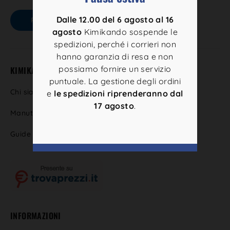
o
n
Dalle 12.00 del 6 agosto al 16
RESTIAMO IN CONTATTO
e
agosto
Kimikando sospende le
G
spedizioni, perché i corrieri non
D
hanno garanzia di resa e non
P
R
possiamo fornire un servizio
KIMIKANDO
*
puntuale. La gestione degli ordini
Chi siamo
e
le spedizioni riprenderanno dal
17 agosto
.
Manutenzione della piscina
Guide
INFORMAZIONI